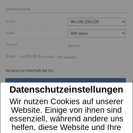
Modellvariante:
Größe
Farbe
Textilart
Preis:
59,95 €
inkl. MwSt., zzgl.
Versand
Versand nur innerhalb der EU.
In den Warenkorb
Datenschutzeinstellungen
Wir nutzen Cookies auf unserer
Drucken
Website. Einige von ihnen sind
essenziell, während andere uns
Hersteller
helfen, diese Website und Ihre