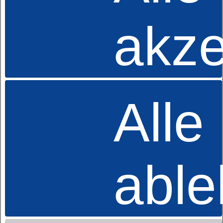
95 % Baumwolle
akze
5 % Elasthan
Pflegehinweis
Waschbar bei 60 °C,
trocknergeeignet.
Intensivfarben separat waschen.
Alle
Kunden die diesen Artikel kauften, kauften auch:
Bettbezug dormabell Uni-Satin
abl