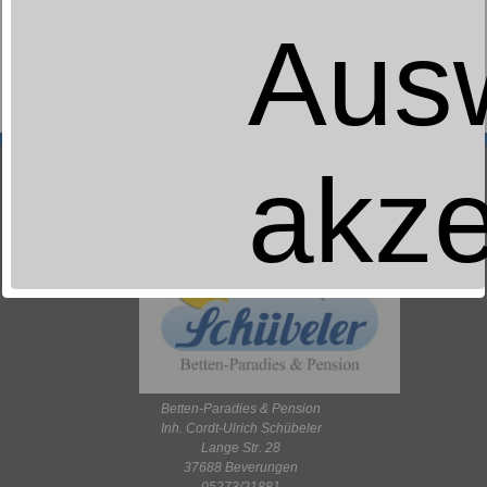
Jetzt wird’s bunt: Wählen Sie Ihre Lieblingsfarben für diese seidig
glänzende Satin-Bettwäsche – hochwertig hergestellt aus 100 %
Aus
Baumwolle.
akze
Betten-Paradies & Pension
Inh. Cordt-Ulrich Schübeler
Lange Str. 28
37688 Beverungen
05273/21881